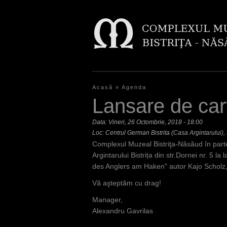
Acasă
»
Agenda
E
Lansare de cart
ş
Data:
Vineri, 26 Octombrie, 2018 - 18:00
t
Loc: Centrul German Bistrita (Casa Argintarului), s
Complexul Muzeal Bistriţa-Năsăud în parten
i
Argintarului Bistrița din str.Dornei nr. 5 
a
des Anglers am Haken" autor Kajo Scholz, 
i
Vă aşteptăm cu drag!
c
Manager,
Alexandru Gavrilas
i