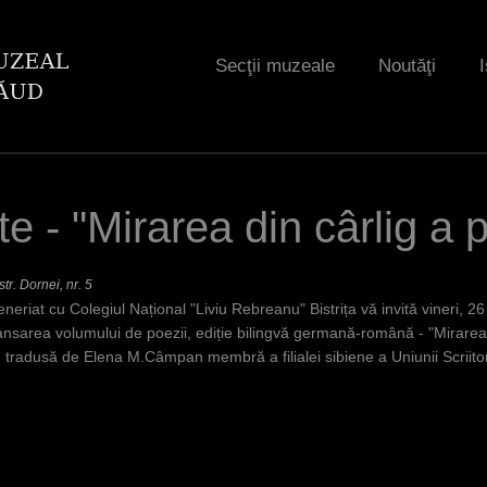
Jump to navigation
Secţii muzeale
Noutăţi
I
e - "Mirarea din cârlig a 
tr. Dornei, nr. 5
eriat cu Colegiul Național "Liviu Rebreanu" Bistrița vă invită vineri, 
la lansarea volumului de poezii, ediție bilingvă germană-română - "Mirare
tradusă de Elena M.Câmpan membră a filialei sibiene a Uniunii Scriitori