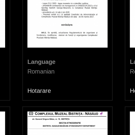
Language
L
Romanian
R
Hotarare
H