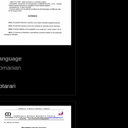
anguage
omanian
otarari