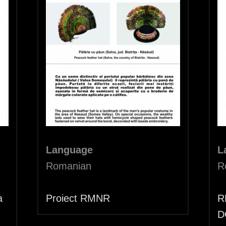
Language
L
Romanian
R
a
Proiect RMNR
R
D