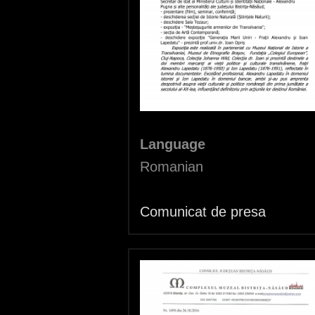
r
e
Language
Romanian
Comunicat de presa