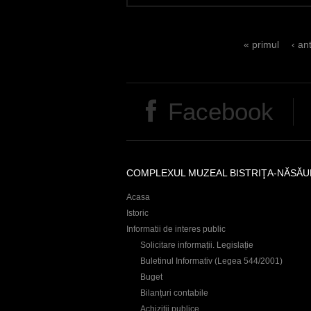
P
« primul
‹ an
a
g
Facebook
e
s
COMPLEXUL MUZEAL BISTRIŢA-NĂSĂU
Acasa
Istoric
Informatii de interes public
Solicitare informații. Legislație
Buletinul Informativ (Legea 544/2001)
Buget
Bilanțuri contabile
Achiziţii publice