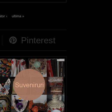
tor ›
ultima »
Pinterest