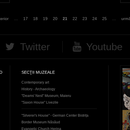
terior
…
17
18
19
20
21
22
23
24
25
…
urmă
Twitter
Youtube
D
SECŢII MUZEALE
Contemporary art
History - Archaeology
"Deams' Nest" Museum, Maieru
"Saxon House" Livezile
"Silverer's House" - German Center Bistrița
Border Museum Năsăud
Evangelic Church Herina