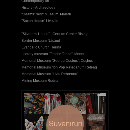
Contemporary art
History - Archaeology
"Deams' Nest" Museum, Maieru
"Saxon House" Livezile
"Silverer's House" - German Center Bistrița
Border Museum Năsăud
Evangelic Church Herina
Literary museum "Teodor Tanco", Monor
Memorial Museum "George Coşbuc", Coşbuc
Memorial Museum "Ion Pop Reteganul", Reteag
Memorial Museum "Liviu Rebreanu"
Mining Museum Rodna