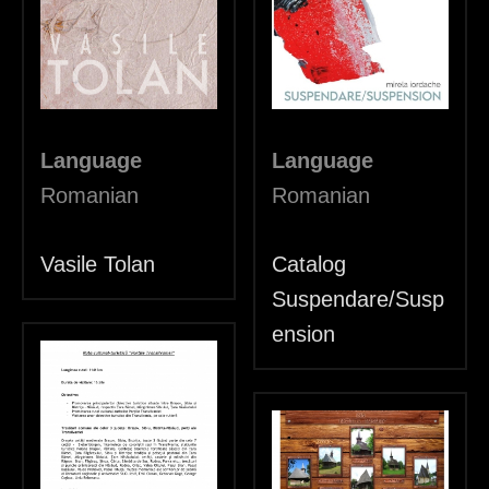
h
e
r
e
Language
Language
Romanian
Romanian
Vasile Tolan
Catalog
Suspendare/Susp
ension