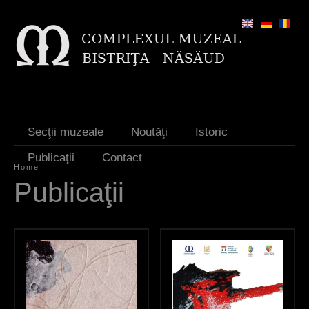
Jump to navigation
Secţii muzeale
Noutăţi
Istoric
Publicaţii
Contact
Home
Y
Publicaţii
o
u
a
r
e