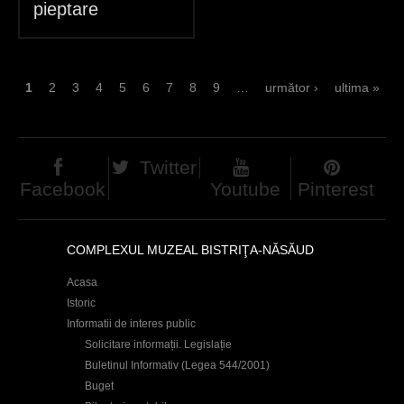
pieptare
P
1
2
3
4
5
6
7
8
9
…
următor ›
ultima »
a
g
Twitter
e
Facebook
Youtube
Pinterest
s
COMPLEXUL MUZEAL BISTRIŢA-NĂSĂUD
Acasa
Istoric
Informatii de interes public
Solicitare informații. Legislație
Buletinul Informativ (Legea 544/2001)
Buget