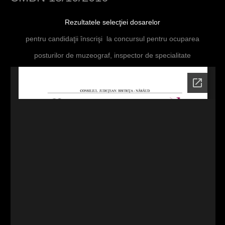
h
Rezultatele selecţiei dosarelor
e
pentru candidaţii înscrişi la concursul pentru ocuparea
r
posturilor de muzeograf, inspector de specialitate
e