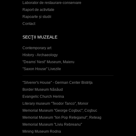
Laborator de restaurare-conservare
Raport de activitate
Rapoarte și studii
Contact
SECŢII MUZEALE
Contemporary art
History - Archaeology
"Deams' Nest" Museum, Maieru
"Saxon House" Livezile
"Silverer's House" - German Center Bistrița
Border Museum Năsăud
Evangelic Church Herina
Literary museum "Teodor Tanco", Monor
Memorial Museum "George Coşbuc", Coşbuc
Memorial Museum "Ion Pop Reteganul", Reteag
Memorial Museum "Liviu Rebreanu"
Mining Museum Rodna