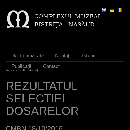
Jump to navigation
Secţii muzeale
Noutăţi
Istoric
Publicaţii
Contact
Acasă
»
Publicaţii
Y
REZULTATUL
o
SELECTIEI
u
a
DOSARELOR
r
e
CMBN 18/10/2016