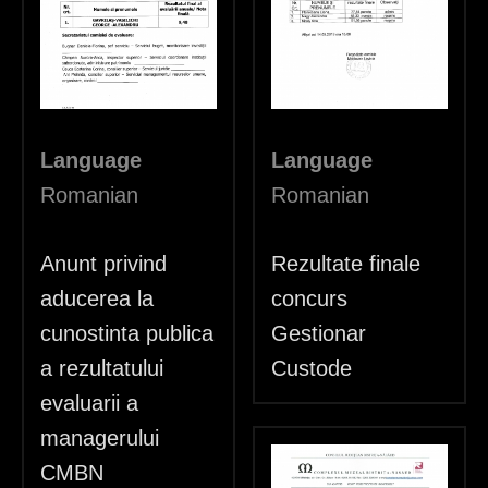
h
e
r
e
Language
Language
Romanian
Romanian
Anunt privind
Rezultate finale
aducerea la
concurs
cunostinta publica
Gestionar
a rezultatului
Custode
evaluarii a
managerului
CMBN