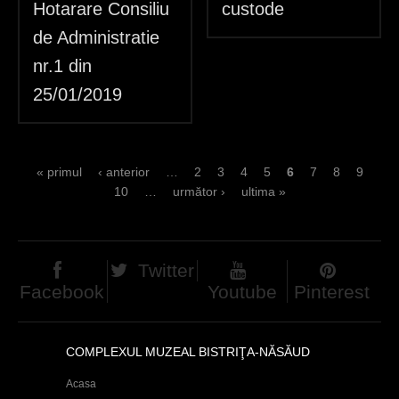
Hotarare Consiliu
custode
de Administratie
nr.1 din
25/01/2019
P
« primul
‹ anterior
…
2
3
4
5
6
7
8
9
10
…
următor ›
ultima »
a
g
e
Twitter
Facebook
Youtube
Pinterest
s
COMPLEXUL MUZEAL BISTRIŢA-NĂSĂUD
Acasa