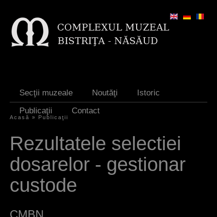
Jump to navigation
Secţii muzeale
Noutăţi
Istoric
Publicaţii
Contact
Acasă
»
Publicaţii
Y
Rezultatele selectiei
o
dosarelor - gestionar
u
a
custode
r
e
CMBN