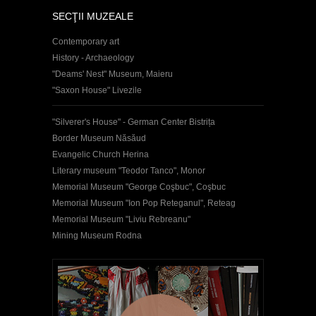
SECŢII MUZEALE
Contemporary art
History - Archaeology
"Deams' Nest" Museum, Maieru
"Saxon House" Livezile
"Silverer's House" - German Center Bistrița
Border Museum Năsăud
Evangelic Church Herina
Literary museum "Teodor Tanco", Monor
Memorial Museum "George Coşbuc", Coşbuc
Memorial Museum "Ion Pop Reteganul", Reteag
Memorial Museum "Liviu Rebreanu"
Mining Museum Rodna