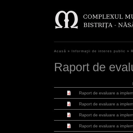
Acasă
»
Informaţii de interes public
»
Y
Raport de eval
o
u
a
Raport de evaluare a impleme
r
Raport de evaluare a impleme
e
Raport de evaluare a impleme
h
Raport de evaluare a impleme
e