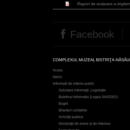
r
Raport de evaluare a impleme
e
Facebook
COMPLEXUL MUZEAL BISTRIŢA-NĂSĂU
Acasa
Istoric
Informatii de interes public
Solicitare informații. Legislație
Buletinul Informativ (Legea 544/2001)
Buget
Bilanțuri contabile
Achiziţii publice
Declaraţii de avere și de interese