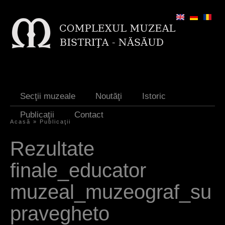
Jump to navigation
Secţii muzeale
Noutăţi
Istoric
Publicaţii
Contact
Acasă
»
Publicaţii
Y
Rezultate
o
finale_educator
u
a
muzeal_muzeograf_su
r
pravegheto
e