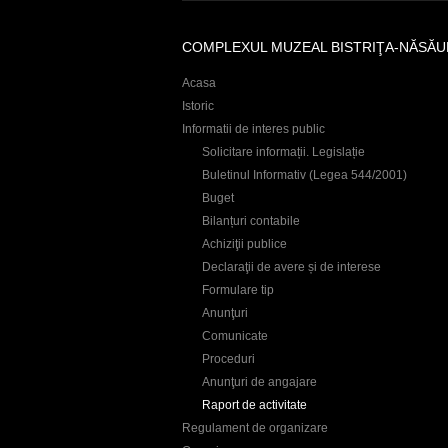
r
e
COMPLEXUL MUZEAL BISTRIŢA-NĂSĂU
Acasa
Istoric
Informatii de interes public
Solicitare informații. Legislație
Buletinul Informativ (Legea 544/2001)
Buget
Bilanțuri contabile
Achiziţii publice
Declaraţii de avere și de interese
Formulare tip
Anunţuri
Comunicate
Proceduri
Anunţuri de angajare
Raport de activitate
Regulament de organizare