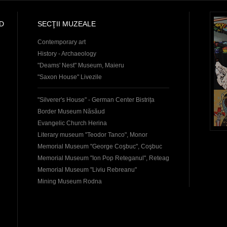
D
SECŢII MUZEALE
Contemporary art
History - Archaeology
"Deams' Nest" Museum, Maieru
"Saxon House" Livezile
"Silverer's House" - German Center Bistrița
Border Museum Năsăud
Evangelic Church Herina
Literary museum "Teodor Tanco", Monor
Memorial Museum "George Coşbuc", Coşbuc
Memorial Museum "Ion Pop Reteganul", Reteag
Memorial Museum "Liviu Rebreanu"
Mining Museum Rodna