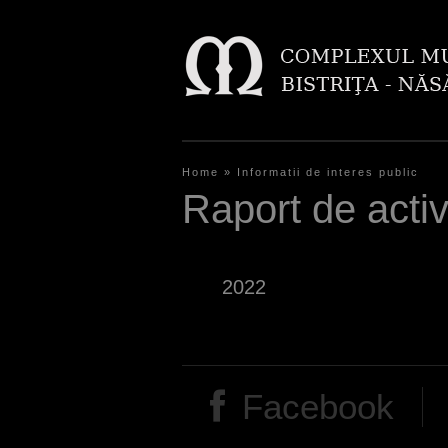
Home
»
Informatii de interes public
Y
Raport de activ
o
u
2022
a
r
e
h
Facebook
e