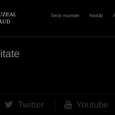
Jump to navigation
Secţii muzeale
Noutăţi
I
itate
Twitter
Youtube