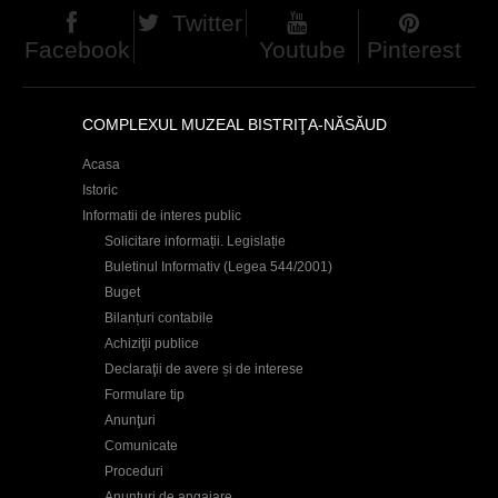
h
Twitter
Facebook
Youtube
Pinterest
e
r
COMPLEXUL MUZEAL BISTRIŢA-NĂSĂUD
e
Acasa
Istoric
Informatii de interes public
Solicitare informații. Legislație
Buletinul Informativ (Legea 544/2001)
Buget
Bilanțuri contabile
Achiziţii publice
Declaraţii de avere și de interese
Formulare tip
Anunţuri
Comunicate
Proceduri
Anunţuri de angajare