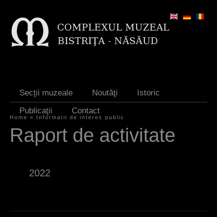
Jump to navigation
Secţii muzeale
Noutăţi
Istoric
Publicaţii
Contact
Home
»
Informatii de interes public
Y
Raport de activitate
o
u
2022
a
r
e