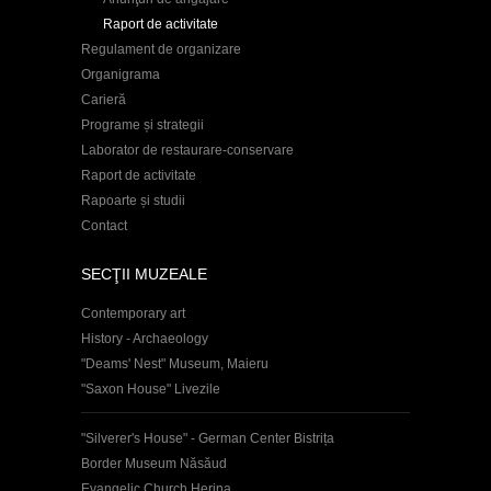
Raport de activitate
Regulament de organizare
Organigrama
Carieră
Programe și strategii
Laborator de restaurare-conservare
Raport de activitate
Rapoarte și studii
Contact
SECŢII MUZEALE
Contemporary art
History - Archaeology
"Deams' Nest" Museum, Maieru
"Saxon House" Livezile
"Silverer's House" - German Center Bistrița
Border Museum Năsăud
Evangelic Church Herina