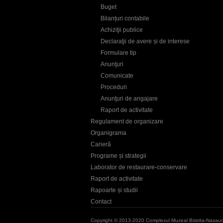
Buget
Bilanțuri contabile
Achiziţii publice
Declaraţii de avere și de interese
Formulare tip
Anunţuri
Comunicate
Proceduri
Anunţuri de angajare
Raport de activitate
Regulament de organizare
Organigrama
Carieră
Programe și strategii
Laborator de restaurare-conservare
Raport de activitate
Rapoarte și studii
Contact
Copyright © 2013-2020 Complexul Muzeal Bistrita-Nasau