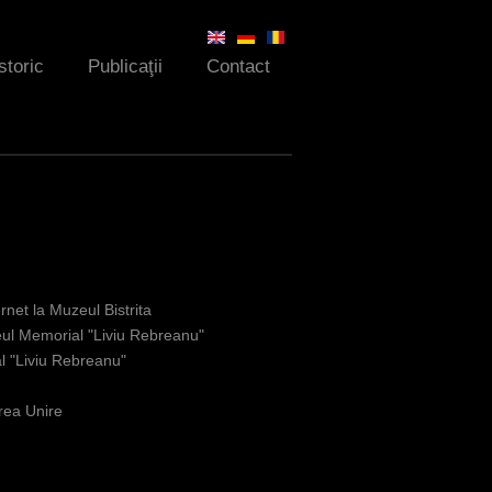
storic
Publicaţii
Contact
rnet la Muzeul Bistrita
uzeul Memorial "Liviu Rebreanu"
al "Liviu Rebreanu"
area Unire