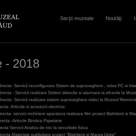
Jump to navigation
Secţii muzeale
Noutăţi
I
e - 2018
directa- Servicii reconfigurare Sistem de supraveghere , retea PC si Inte
directa - Servicii realizare Sistem detectie si alarmare la efractie la M
 directa- Servicii realizare sistem supraveghere video la Muzeul Memori
recta- Articole si accesorii electrice,
irecta- servicii inchiriere aparatura realizare film proiect Bistritenii si M
irecta -Articole Birotica Papetarie
recta-Servicii Analiza de risc la securitate fizica
irecta-Materiale publicitare proiect "Bistritenii si Marea Unire"