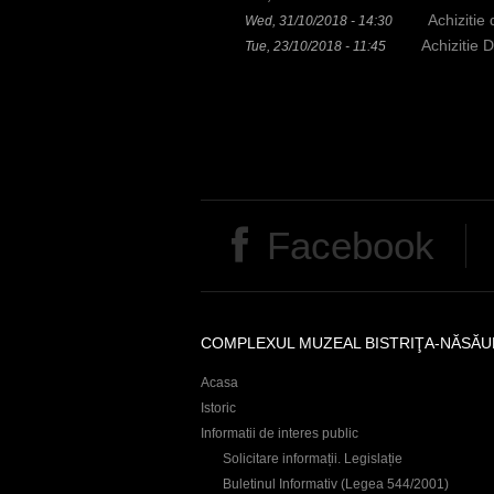
r
Achizitie
Wed, 31/10/2018 - 14:30
Achizitie 
Tue, 23/10/2018 - 11:45
e
P
a
g
e
Facebook
s
COMPLEXUL MUZEAL BISTRIŢA-NĂSĂU
Acasa
Istoric
Informatii de interes public
Solicitare informații. Legislație
Buletinul Informativ (Legea 544/2001)