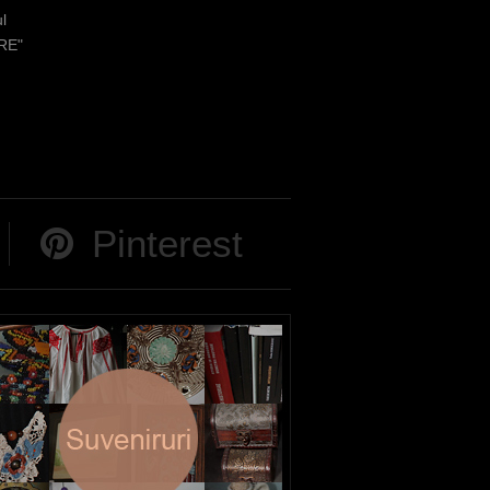
l
IRE"
Pinterest