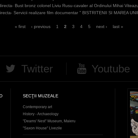
 directa- Bust bronz colonel Liviu Rusu-cavaler al Ordinului Mihai Viteazu
Directa- Servicii realizare film documentar " BISTRITENII SI MAREA UN
« first
‹ previous
1
2
3
4
5
next ›
last »
Twitter
Youtube
D
SECŢII MUZEALE
Contemporary art
History - Archaeology
"Deams' Nest" Museum, Maieru
"Saxon House" Livezile