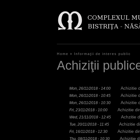
Home
»
Informaţii de interes public
Y
Achiziţii public
o
u
Achizitie 
Mon, 26/11/2018 - 14:00
a
Achizitie 
Mon, 26/11/2018 - 10:45
r
Achizitie
Mon, 26/11/2018 - 10:30
Achizitie di
Fri, 23/11/2018 - 10:00
e
Achzitie d
Wed, 21/11/2018 - 12:45
h
Achizitie d
Tue, 20/11/2018 - 11:45
Achizitie di
Fri, 16/11/2018 - 12:30
e
Achizitie d
Thu, 08/11/2018 - 10:30