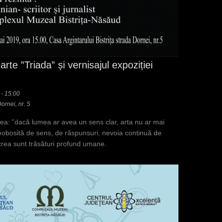
rte ”Triada” și vernisajul expoziției
- 15:00
Dornei, nr. 5
a: ”dacă lumea ar avea un sens clar, arta nu ar mai
eobosită de sens, de răspunsuri, nevoia continuă de
crea sunt trăsături profund umane.