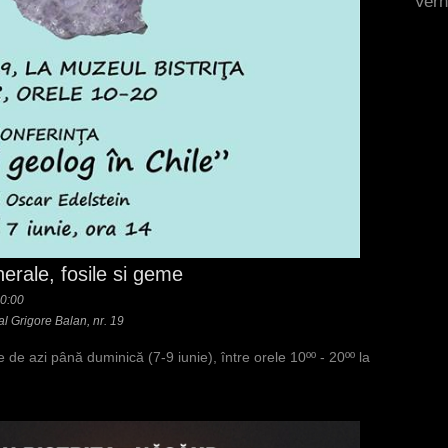
Vern
erale, fosile si geme
10:00
ral Grigore Balan, nr. 19
 de azi până duminică (7-9 iunie), între orele 10ºº - 20ºº la