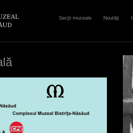
Jump to navigation
Secţii muzeale
Noutăţi
I
ală