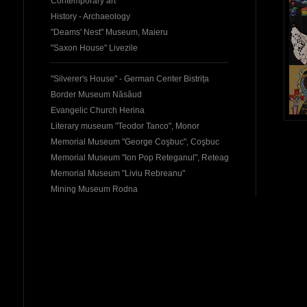
Contemporary art
History - Archaeology
"Deams' Nest" Museum, Maieru
"Saxon House" Livezile
"Silverer's House" - German Center Bistrița
Border Museum Năsăud
Evangelic Church Herina
Literary museum "Teodor Tanco", Monor
Memorial Museum "George Coşbuc", Coşbuc
Memorial Museum "Ion Pop Reteganul", Reteag
Memorial Museum "Liviu Rebreanu"
Mining Museum Rodna