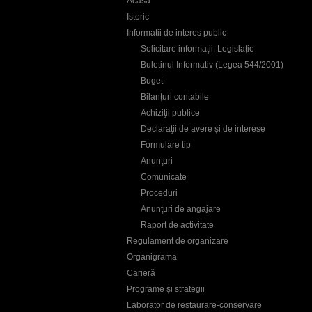
Acasa
r
Istoric
e
Informatii de interes public
Solicitare informații. Legislație
Buletinul Informativ (Legea 544/2001)
Buget
Bilanțuri contabile
Achiziţii publice
Declaraţii de avere și de interese
Formulare tip
Anunţuri
Comunicate
Proceduri
Anunţuri de angajare
Raport de activitate
Regulament de organizare
Organigrama
Carieră
Programe și strategii
Laborator de restaurare-conservare