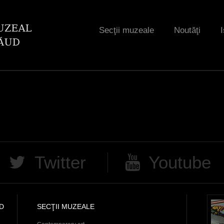
Jump to navigation
Secţii muzeale
Noutăţi
I
Twitter
Youtube
D
SECŢII MUZEALE