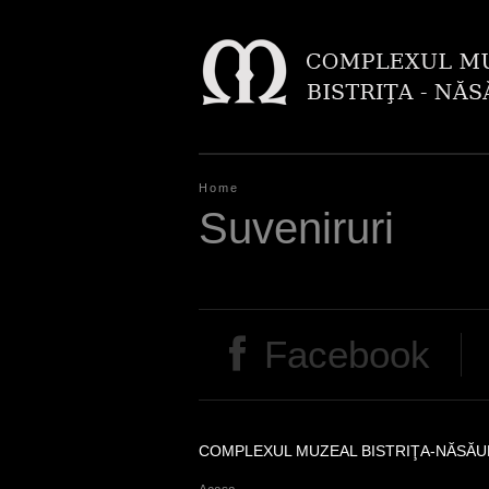
Home
Y
Suveniruri
o
u
a
Facebook
r
e
h
COMPLEXUL MUZEAL BISTRIŢA-NĂSĂU
e