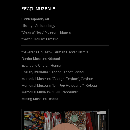
SECŢII MUZEALE
Contemporary art
History - Archaeology
"Deams' Nest" Museum, Maieru
"Saxon House" Livezile
"Silverer's House" - German Center Bistrița
Border Museum Năsăud
Evangelic Church Herina
Literary museum "Teodor Tanco", Monor
Memorial Museum "George Coşbuc", Coşbuc
Memorial Museum "Ion Pop Reteganul", Reteag
Memorial Museum "Liviu Rebreanu"
Mining Museum Rodna