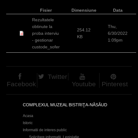
h
Fisier
Dimensiune
Data
e
Rezultatele
r
obtinute la
Thu,
254.12
proba interviu
6/30/2022
e
KB
- gestionar
1:09pm
custode_sofer
Twitter
Facebook
Youtube
Pinterest
COMPLEXUL MUZEAL BISTRIŢA-NĂSĂUD
Acasa
Istoric
Informatii de interes public
Solicitare informații. Legislație