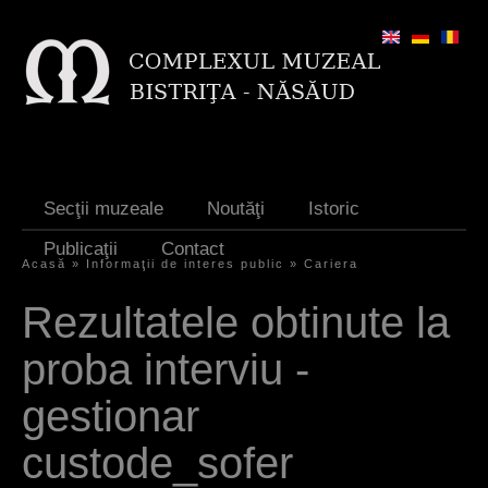
Jump to navigation
Secţii muzeale
Noutăţi
Istoric
Publicaţii
Contact
Acasă
»
Informaţii de interes public
»
Cariera
Y
Rezultatele obtinute la
o
proba interviu -
u
a
gestionar
r
custode_sofer
e