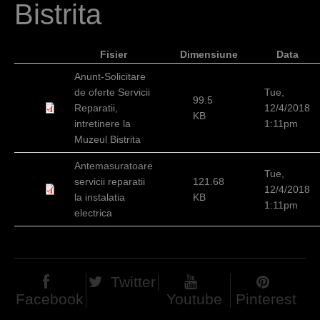
Bistrita
h
e
Fisier
Dimensiune
Data
r
Anunt-Solicitare
e
de oferte Servicii
Tue,
99.5
Reparatii,
12/4/2018
KB
intretinere la
1:11pm
Muzeul Bistrita
Antemasuratoare
Tue,
servicii reparatii
121.68
12/4/2018
la instalatia
KB
1:11pm
electrica
Twitter
Facebook
Youtube
Pinterest