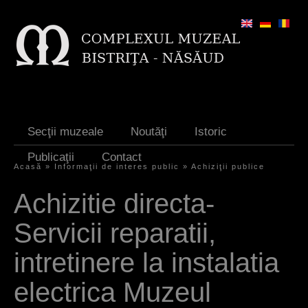
Jump to navigation
Secţii muzeale
Noutăţi
Istoric
Publicaţii
Contact
Acasă
»
Informaţii de interes public
»
Achiziţii publice
Y
Achizitie directa-
o
Servicii reparatii,
u
a
intretinere la instalatia
r
electrica Muzeul
e