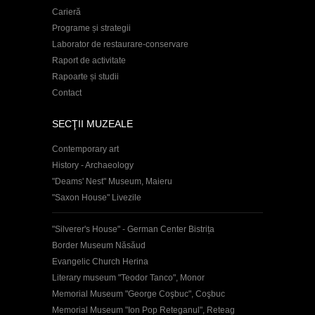
Carieră
Programe și strategii
Laborator de restaurare-conservare
Raport de activitate
Rapoarte și studii
Contact
SECŢII MUZEALE
Contemporary art
History - Archaeology
"Deams' Nest" Museum, Maieru
"Saxon House" Livezile
"Silverer's House" - German Center Bistrița
Border Museum Năsăud
Evangelic Church Herina
Literary museum "Teodor Tanco", Monor
Memorial Museum "George Coşbuc", Coşbuc
Memorial Museum "Ion Pop Reteganul", Reteag