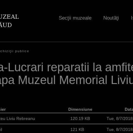
Jump to navigation
Secţii muzeale
Noutăţi
I
chiziţii publice
a-Lucrari reparatii la amfit
apa Muzeul Memorial Liv
ier
Dimensiune
Dat
zeu Liviu Rebreanu
120.19 KB
Tue, 8/7/201
il
121 KB
Tue, 8/7/201