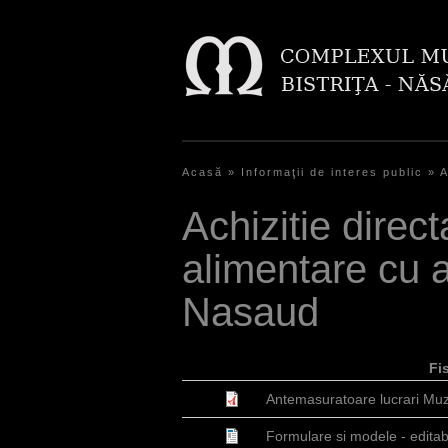
Acasă
»
Informaţii de interes public
»
A
Y
Achizitie direct
o
alimentare cu 
u
a
Nasaud
r
e
Fis
h
Antemasuratoare lucrari Mu
e
Formulare si modele - editab