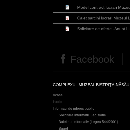
r
Model contract lucrari Muze
e
Caiet sarcini lucrari Muzeul
Solicitare de oferte -Anunt 
Facebook
COMPLEXUL MUZEAL BISTRIŢA-NĂSĂU
Acasa
Istoric
Informatii de interes public
Solicitare informații. Legislație
Buletinul Informativ (Legea 544/2001)
Buget