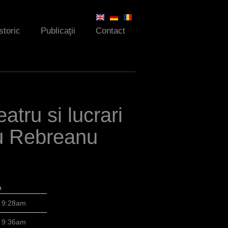
storic
Publicaţii
Contact
eatru si lucrari
iu Rebreanu
a
8 9:28am
8 9:36am