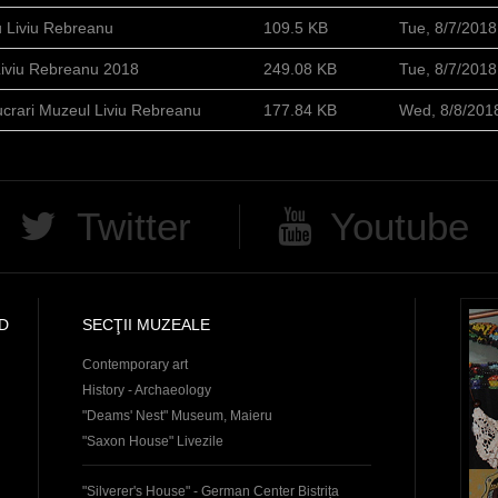
u Liviu Rebreanu
109.5 KB
Tue, 8/7/201
 Liviu Rebreanu 2018
249.08 KB
Tue, 8/7/201
Lucrari Muzeul Liviu Rebreanu
177.84 KB
Wed, 8/8/201
Twitter
Youtube
D
SECŢII MUZEALE
Contemporary art
History - Archaeology
"Deams' Nest" Museum, Maieru
"Saxon House" Livezile
"Silverer's House" - German Center Bistrița