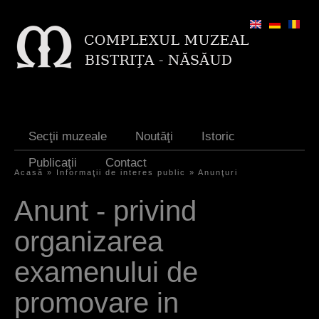
Jump to navigation
Secţii muzeale
Noutăţi
Istoric
Publicaţii
Contact
Acasă
»
Informaţii de interes public
»
Anunţuri
Y
Anunt - privind
o
organizarea
u
a
examenului de
r
promovare in
e