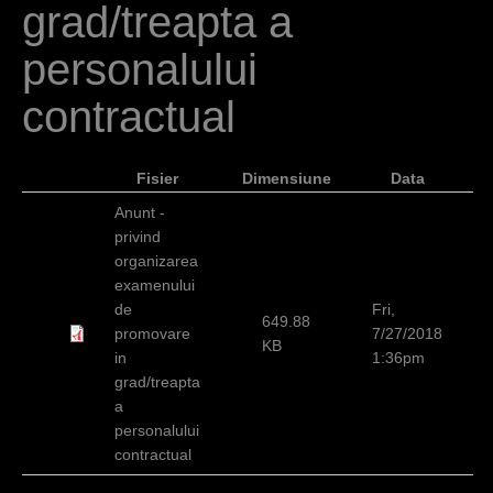
grad/treapta a
h
e
personalului
r
contractual
e
Fisier
Dimensiune
Data
Anunt -
privind
organizarea
examenului
de
Fri,
649.88
promovare
7/27/2018
KB
in
1:36pm
grad/treapta
a
personalului
contractual