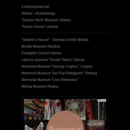
Contemporary art
History - Archaeology
"Deams' Nest" Museum, Maieru
"Saxon House" Livezile
"Silverer's House" - German Center Bistrița
Border Museum Năsăud
Evangelic Church Herina
Literary museum "Teodor Tanco", Monor
Memorial Museum "George Coşbuc", Coşbuc
Memorial Museum "Ion Pop Reteganul", Reteag
Memorial Museum "Liviu Rebreanu"
Mining Museum Rodna