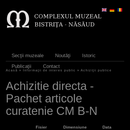
Jump to navigation
Secţii muzeale
Noutăţi
Istoric
Publicaţii
Contact
Acasă
»
Informaţii de interes public
»
Achiziţii publice
Y
Achizitie directa -
o
Pachet articole
u
a
curatenie CM B-N
r
e
Fisier
Dimensiune
Data