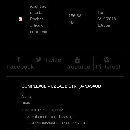
h
Anunt ach
directa -
Tue,
e
156.68
Pachet
6/19/2018
KB
r
articole
1:55pm
curatenie
e
Twitter
Facebook
Youtube
Pinterest
COMPLEXUL MUZEAL BISTRIŢA-NĂSĂUD
Acasa
Istoric
Informatii de interes public
Solicitare informații. Legislație
Buletinul Informativ (Legea 544/2001)
Buget