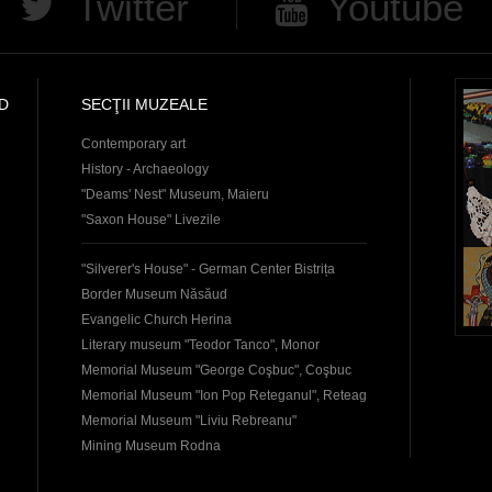
Twitter
Youtube
D
SECŢII MUZEALE
Contemporary art
History - Archaeology
"Deams' Nest" Museum, Maieru
"Saxon House" Livezile
"Silverer's House" - German Center Bistrița
Border Museum Năsăud
Evangelic Church Herina
Literary museum "Teodor Tanco", Monor
Memorial Museum "George Coşbuc", Coşbuc
Memorial Museum "Ion Pop Reteganul", Reteag
Memorial Museum "Liviu Rebreanu"
Mining Museum Rodna