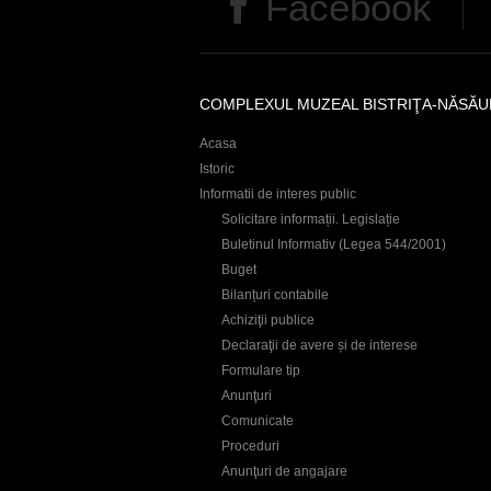
Facebook
r
e
COMPLEXUL MUZEAL BISTRIŢA-NĂSĂU
Acasa
Istoric
Informatii de interes public
Solicitare informații. Legislație
Buletinul Informativ (Legea 544/2001)
Buget
Bilanțuri contabile
Achiziţii publice
Declaraţii de avere și de interese
Formulare tip
Anunţuri
Comunicate
Proceduri
Anunţuri de angajare