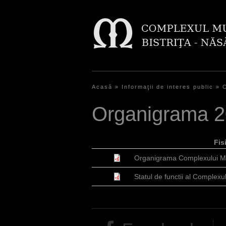
Acasă
»
Informaţii de interes public
»
Y
Organigrama 201
o
u
Fis
a
Organigrama Complexului Mu
r
Statul de functii al Complexu
e
h
e