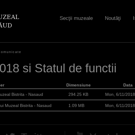
Jump to navigation
Secţii muzeale
Noutăţi
I
Comunicate
8 si Statul de functii
ier
Dimensiune
Data
zeal Bistrita - Nasaud
294.25 KB
Mon, 6/11/201
lui Muzeal Bistrita - Nasaud
1.09 MB
Mon, 6/11/201