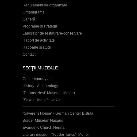
Regulament de organizare
Organigrama
Carieră
Programe și strategii
Laborator de restaurare-conservare
Raport de activitate
Rapoarte și studii
Contact
SECŢII MUZEALE
Contemporary art
History - Archaeology
"Deams' Nest" Museum, Maieru
"Saxon House" Livezile
"Silverer's House" - German Center Bistrița
Border Museum Năsăud
Evangelic Church Herina
Literary museum "Teodor Tanco", Monor