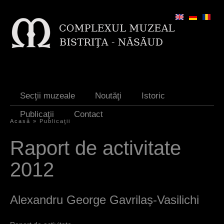
Jump to navigation
Secţii muzeale
Noutăţi
Istoric
Publicaţii
Contact
Acasă
»
Publicaţii
Y
Raport de activitate
o
2012
u
a
Alexandru George Gavrilaș-Vasilichi
r
e