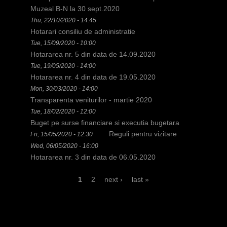
h
Muzeal B-N la 30 sept.2020
Thu, 22/10/2020 - 14:45
e
Hotarari consiliu de administratie
r
Tue, 15/09/2020 - 10:00
Hotararea nr. 5 din data de 14.09.2020
e
Tue, 19/05/2020 - 14:00
Hotararea nr. 4 din data de 19.05.2020
Mon, 30/03/2020 - 14:00
Transparenta veniturilor - martie 2020
Tue, 18/02/2020 - 12:00
Buget pe surse financiare si executia bugetara
Reguli pentru vizitare
Fri, 15/05/2020 - 12:30
Wed, 06/05/2020 - 16:00
Hotararea nr. 3 din data de 06.05.2020
P
1
2
next ›
last »
a
g