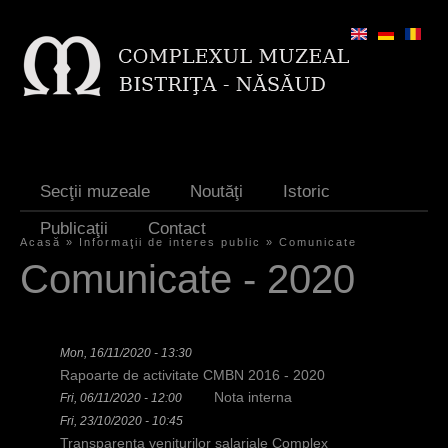
Jump to navigation
Secţii muzeale
Noutăţi
Istoric
Publicaţii
Contact
Acasă
»
Informaţii de interes public
»
Comunicate
Y
Comunicate - 2020
o
u
Mon, 16/11/2020 - 13:30
a
Rapoarte de activitate CMBN 2016 - 2020
r
Nota interna
Fri, 06/11/2020 - 12:00
Fri, 23/10/2020 - 10:45
e
Transparenta veniturilor salariale Complex