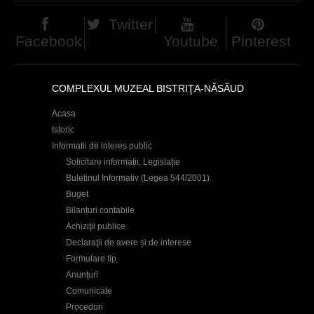
e
Twitter
s
Facebook
Youtube
Pinterest
COMPLEXUL MUZEAL BISTRIŢA-NĂSĂUD
Acasa
Istoric
Informatii de interes public
Solicitare informații. Legislație
Buletinul Informativ (Legea 544/2001)
Buget
Bilanțuri contabile
Achiziţii publice
Declaraţii de avere și de interese
Formulare tip
Anunţuri
Comunicate
Proceduri