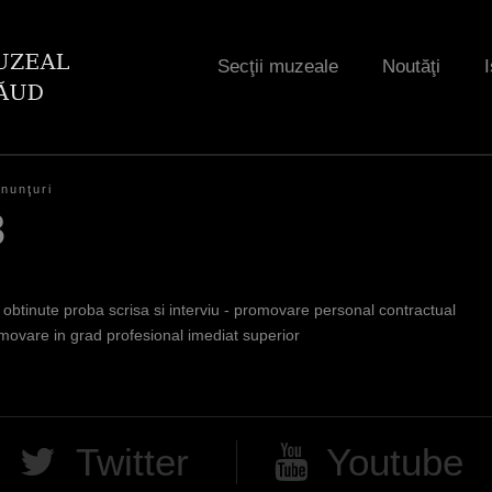
Jump to navigation
Secţii muzeale
Noutăţi
I
nunţuri
3
 obtinute proba scrisa si interviu - promovare personal contractual
ovare in grad profesional imediat superior
Twitter
Youtube