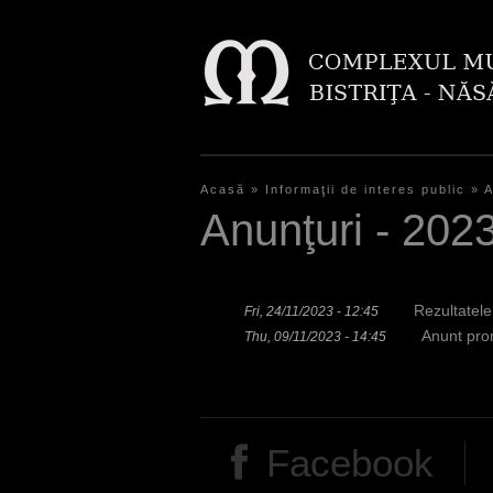
Acasă
»
Informaţii de interes public
»
A
Y
Anunţuri - 202
o
u
Rezultatele
Fri, 24/11/2023 - 12:45
a
Anunt prom
Thu, 09/11/2023 - 14:45
r
e
h
Facebook
e