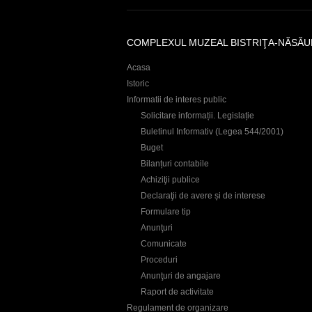
r
e
COMPLEXUL MUZEAL BISTRIŢA-NĂSĂU
Acasa
Istoric
Informatii de interes public
Solicitare informații. Legislație
Buletinul Informativ (Legea 544/2001)
Buget
Bilanțuri contabile
Achiziţii publice
Declaraţii de avere și de interese
Formulare tip
Anunţuri
Comunicate
Proceduri
Anunţuri de angajare
Raport de activitate
Regulament de organizare