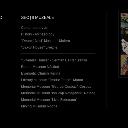
D
SECŢII MUZEALE
Contemporary art
History - Archaeology
"Deams' Nest" Museum, Maieru
"Saxon House" Livezile
"Silverer's House" - German Center Bistrița
Border Museum Năsăud
Evangelic Church Herina
Literary museum "Teodor Tanco", Monor
Memorial Museum "George Coşbuc", Coşbuc
Memorial Museum "Ion Pop Reteganul", Reteag
Memorial Museum "Liviu Rebreanu"
Mining Museum Rodna