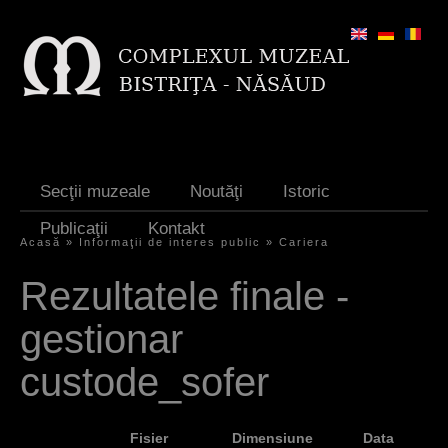
Jump to navigation
Secţii muzeale
Noutăţi
Istoric
Publicaţii
Kontakt
Acasă
»
Informaţii de interes public
»
Cariera
S
Rezultatele finale -
i
gestionar
e
s
custode_sofer
i
n
Fisier
Dimensiune
Data