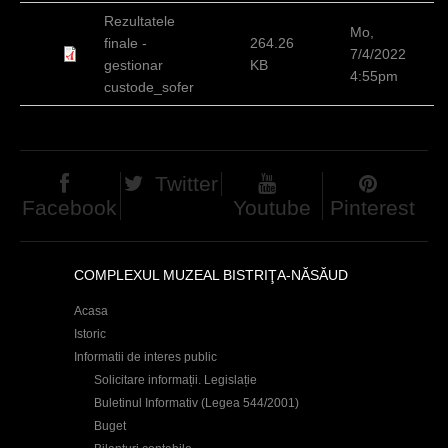
d
Rezultatele
Mo,
finale -
264.26
h
7/4/2022
gestionar
KB
4:55pm
i
custode_sofer
e
r
Twitter
Facebook
Youtube
Pinterest
COMPLEXUL MUZEAL BISTRIŢA-NĂSĂUD
Acasa
Istoric
Informatii de interes public
Solicitare informații. Legislație
Buletinul Informativ (Legea 544/2001)
Buget