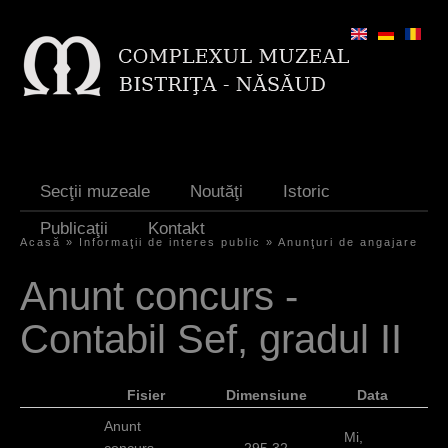
Jump to navigation
Secţii muzeale
Noutăţi
Istoric
Publicaţii
Kontakt
Acasă
»
Informaţii de interes public
»
Anunţuri de angajare
S
Anunt concurs -
i
Contabil Sef, gradul II
e
s
Fisier
Dimensiune
Data
i
Anunt
n
Mi,
concurs -
295.32