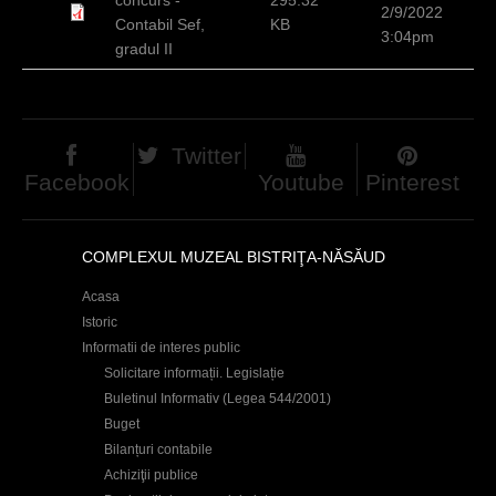
2/9/2022
d
Contabil Sef,
KB
3:04pm
gradul II
h
i
e
Twitter
r
Facebook
Youtube
Pinterest
COMPLEXUL MUZEAL BISTRIŢA-NĂSĂUD
Acasa
Istoric
Informatii de interes public
Solicitare informații. Legislație
Buletinul Informativ (Legea 544/2001)
Buget
Bilanțuri contabile
Achiziţii publice