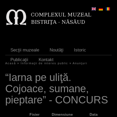
Jump to navigation
Secţii muzeale
Noutăţi
Istoric
Publicaţii
Kontakt
Acasă
»
Informaţii de interes public
»
Anunţuri
S
“Iarna pe uliţă.
i
Cojoace, sumane,
e
s
pieptare” - CONCURS
i
n
Fisier
Dimensiune
Data