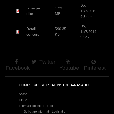
d
Do,
Iarna pe
1.23
11/7/2019
h
ulita
MB
9:34am
i
Do,
Detalii
590.35
e
11/7/2019
concurs
KB
9:34am
r
Twitter
Facebook
Youtube
Pinterest
COMPLEXUL MUZEAL BISTRIŢA-NĂSĂUD
Acasa
Istoric
Informatii de interes public
Solicitare informații. Legislație