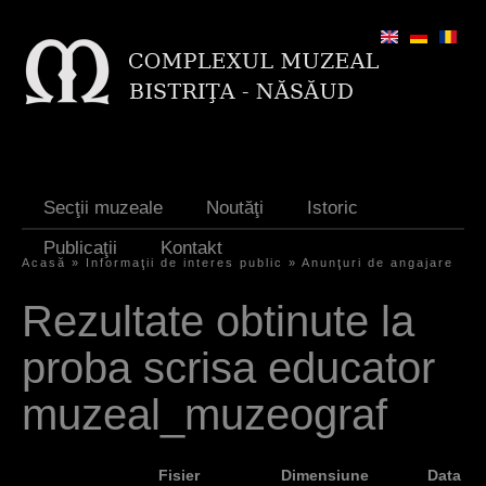
Jump to navigation
Secţii muzeale
Noutăţi
Istoric
Publicaţii
Kontakt
Acasă
»
Informaţii de interes public
»
Anunţuri de angajare
S
Rezultate obtinute la
i
proba scrisa educator
e
s
muzeal_muzeograf
i
n
Fisier
Dimensiune
Data