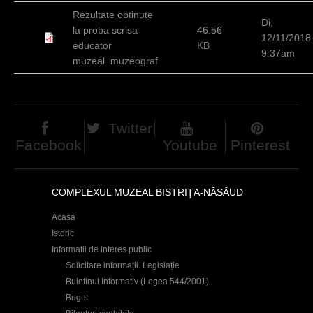
d
Rezultate obtinute
Di,
la proba scrisa
46.56
h
12/11/2018
educator
KB
9:37am
i
muzeal_muzeograf
e
r
Twitter
Facebook
Youtube
Pinterest
COMPLEXUL MUZEAL BISTRIŢA-NĂSĂUD
Acasa
Istoric
Informatii de interes public
Solicitare informații. Legislație
Buletinul Informativ (Legea 544/2001)
Buget