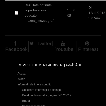
d
Rezultate obtinute
Di,
la proba scrisa
46.56
h
12/11/2018
educator
KB
9:37am
i
muzeal_muzeograf
e
r
Twitter
Facebook
Youtube
Pinterest
COMPLEXUL MUZEAL BISTRIŢA-NĂSĂUD
Acasa
Istoric
Informatii de interes public
Solicitare informații. Legislație
Buletinul Informativ (Legea 544/2001)
Buget