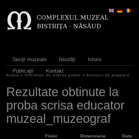
Jump to navigation
Secţii muzeale
Noutăţi
Istoric
Publicaţii
Kontakt
Acasă
»
Informaţii de interes public
»
Anunţuri de angajare
S
Rezultate obtinute la
i
proba scrisa educator
e
s
muzeal_muzeograf
i
n
Fisier
Dimensiune
Data