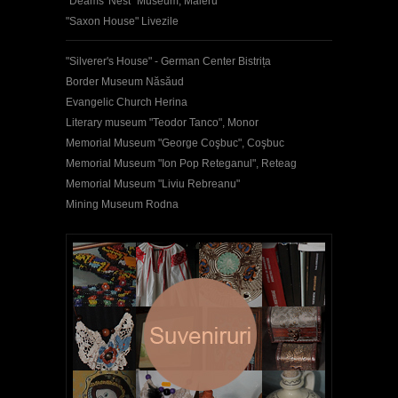
"Deams' Nest" Museum, Maieru
"Saxon House" Livezile
"Silverer's House" - German Center Bistrița
Border Museum Năsăud
Evangelic Church Herina
Literary museum "Teodor Tanco", Monor
Memorial Museum "George Coşbuc", Coşbuc
Memorial Museum "Ion Pop Reteganul", Reteag
Memorial Museum "Liviu Rebreanu"
Mining Museum Rodna