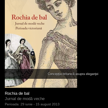
h
e
r
e
Concepţia britanică asupra eleganţei
Rochia de bal
Jurnal de modă veche
29 iunie - 15 august 2013