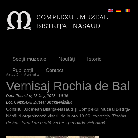
Jump to navigation
Secţii muzeale
Noutăţi
Istoric
Publicaţii
Contact
Acasă
»
Agenda
Y
Vernisaj Rochia de Bal
o
Data:
Thursday, 18 July, 2013 - 16:00
u
Loc: Complexul Muzeal Bistriţa-Năsăud
Consiliul Judeţean Bistriţa-Năsăud şi Complexul Muzeal Bistriţa-
a
Năsăud organizează vineri, de la ora 19.00, expoziţia
"Rochia
r
de bal. Jurnal de modă veche - perioada victoriană"
.
e