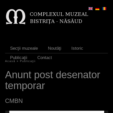
Jump to navigation
Secţii muzeale
Noutăţi
Istoric
Publicaţii
Contact
Acasă
»
Publicaţii
Y
Anunt post desenator
o
temporar
u
a
CMBN
r
e