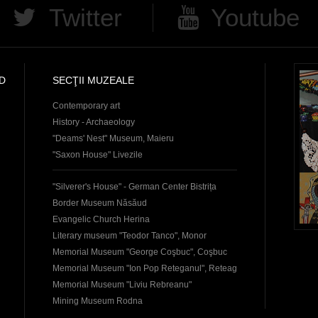
Twitter
Youtube
D
SECŢII MUZEALE
Contemporary art
History - Archaeology
"Deams' Nest" Museum, Maieru
"Saxon House" Livezile
"Silverer's House" - German Center Bistrița
Border Museum Năsăud
Evangelic Church Herina
Literary museum "Teodor Tanco", Monor
Memorial Museum "George Coşbuc", Coşbuc
Memorial Museum "Ion Pop Reteganul", Reteag
Memorial Museum "Liviu Rebreanu"
Mining Museum Rodna