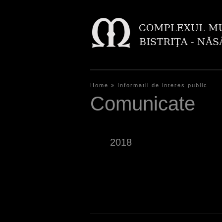
Home
»
Informatii de interes public
Y
Comunicate
o
u
2018
a
r
P
e
a
h
g
e
e