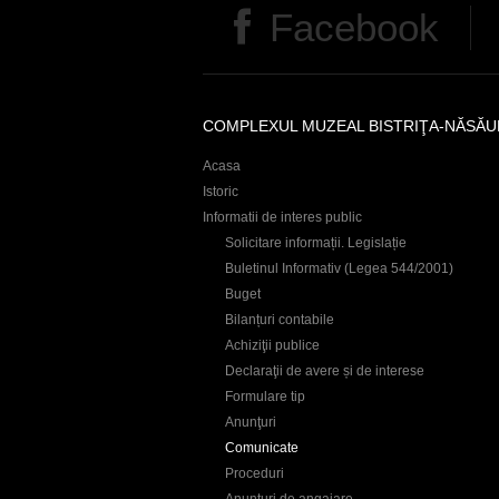
r
Facebook
s
e
COMPLEXUL MUZEAL BISTRIŢA-NĂSĂU
Acasa
Istoric
Informatii de interes public
Solicitare informații. Legislație
Buletinul Informativ (Legea 544/2001)
Buget
Bilanțuri contabile
Achiziţii publice
Declaraţii de avere și de interese
Formulare tip
Anunţuri
Comunicate
Proceduri
Anunţuri de angajare