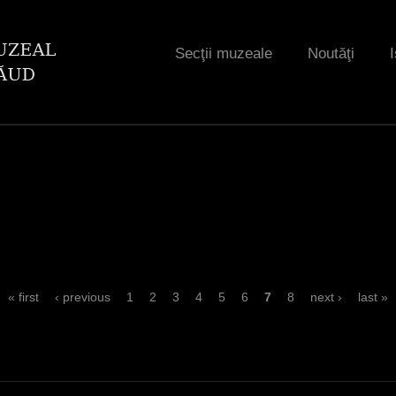
Jump to navigation
Secţii muzeale
Noutăţi
I
« first
‹ previous
1
2
3
4
5
6
7
8
next ›
last »