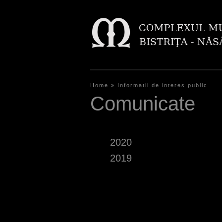
Home
»
Informatii de interes public
Y
Comunicate
o
u
2020
a
2019
r
e
P
h
a
e
g