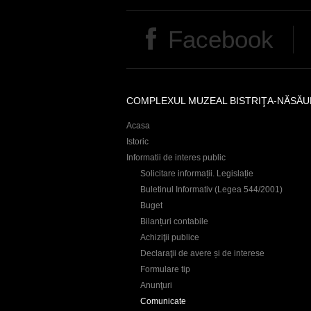
r
e
e
Facebook
s
COMPLEXUL MUZEAL BISTRIŢA-NĂSĂU
Acasa
Istoric
Informatii de interes public
Solicitare informații. Legislație
Buletinul Informativ (Legea 544/2001)
Buget
Bilanțuri contabile
Achiziţii publice
Declaraţii de avere și de interese
Formulare tip
Anunţuri
Comunicate