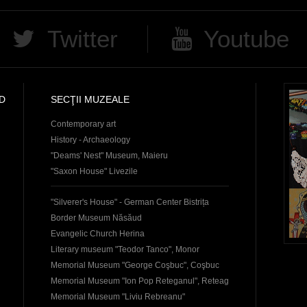
Twitter
Youtube
D
SECŢII MUZEALE
Contemporary art
History - Archaeology
"Deams' Nest" Museum, Maieru
"Saxon House" Livezile
"Silverer's House" - German Center Bistrița
Border Museum Năsăud
Evangelic Church Herina
Literary museum "Teodor Tanco", Monor
Memorial Museum "George Coşbuc", Coşbuc
Memorial Museum "Ion Pop Reteganul", Reteag
Memorial Museum "Liviu Rebreanu"