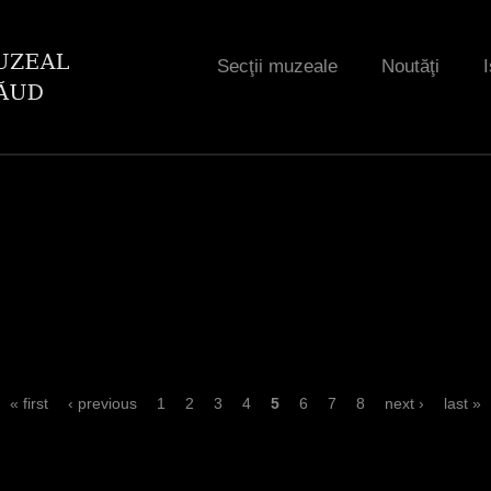
Jump to navigation
Secţii muzeale
Noutăţi
I
« first
‹ previous
1
2
3
4
5
6
7
8
next ›
last »