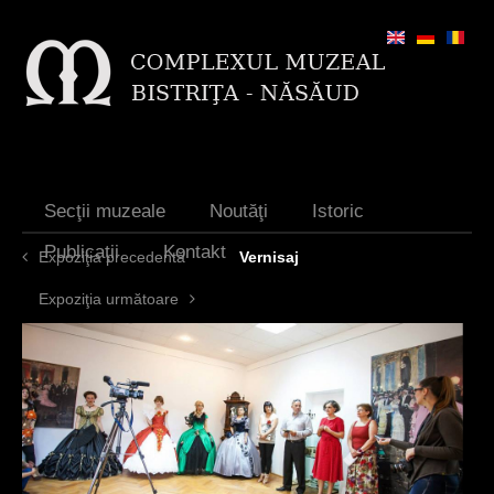
Jump to navigation
Secţii muzeale
Noutăţi
Istoric
Publicaţii
Kontakt
Expoziţia precedentă
Vernisaj
Expoziţia următoare