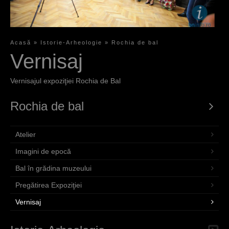
Acasă
»
Istorie-Arheologie
»
Rochia de bal
S
Vernisaj
i
Vernisajul expoziţiei Rochia de Bal
e
Rochia de bal
s
i
Atelier
n
Imagini de epocă
d
Bal în grădina muzeului
h
Pregătirea Expoziţiei
i
Vernisaj
e
r