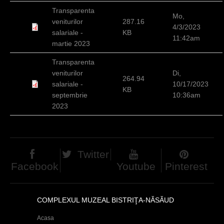
d
Transparenta
Mo,
veniturilor
287.16
h
4/3/2023
salariale -
KB
11:42am
i
martie 2023
e
Transparenta
veniturilor
Di,
r
264.94
salariale -
10/17/2023
KB
septembrie
10:36am
2023
Twitter
Facebook
Youtube
Pinterest
COMPLEXUL MUZEAL BISTRIŢA-NĂSĂUD
Acasa