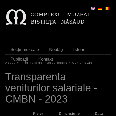
Jump to navigation
Secţii muzeale
Noutăţi
Istoric
Publicaţii
Kontakt
Acasă
»
Informaţii de interes public
»
Comunicate
S
Transparenta
i
veniturilor salariale -
e
s
CMBN - 2023
i
n
Fisier
Dimensiune
Data