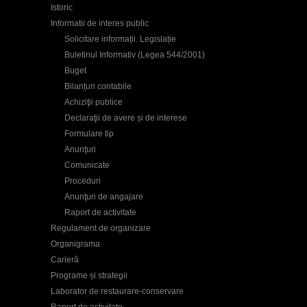
Istoric
Informatii de interes public
Solicitare informații. Legislație
Buletinul Informativ (Legea 544/2001)
Buget
Bilanțuri contabile
Achiziţii publice
Declaraţii de avere și de interese
Formulare tip
Anunţuri
Comunicate
Proceduri
Anunţuri de angajare
Raport de activitate
Regulament de organizare
Organigrama
Carieră
Programe și strategii
Laborator de restaurare-conservare
Raport de activitate