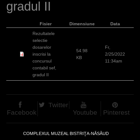
gradul II
d
h
Fisier
Dimensiune
Data
i
Rezultatele
e
selectie
r
dosarelor
Fr,
54.98
inscrisi la
2/25/2022
KB
concursul
11:34am
contabil sef,
gradul II
Twitter
Facebook
Youtube
Pinterest
COMPLEXUL MUZEAL BISTRIŢA-NĂSĂUD