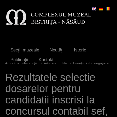
Jump to navigation
Secţii muzeale
Noutăţi
Istoric
Publicaţii
Kontakt
Acasă
»
Informaţii de interes public
»
Anunţuri de angajare
S
Rezultatele selectie
i
dosarelor pentru
e
s
candidatii inscrisi la
i
concursul contabil sef,
n