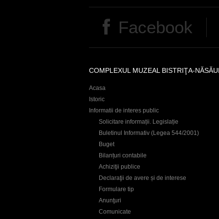
i
Facebook
e
r
COMPLEXUL MUZEAL BISTRIŢA-NĂSĂU
Acasa
Istoric
Informatii de interes public
Solicitare informații. Legislație
Buletinul Informativ (Legea 544/2001)
Buget
Bilanțuri contabile
Achiziţii publice
Declaraţii de avere și de interese
Formulare tip
Anunţuri
Comunicate