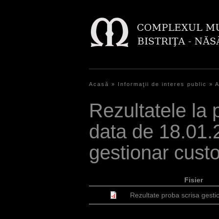
Acasă
»
Informaţii de interes public
»
A
S
Rezultatele la 
i
data de 18.01.
e
s
gestionar cust
i
n
Fisier
d
Rezultate proba scrisa gesti
h