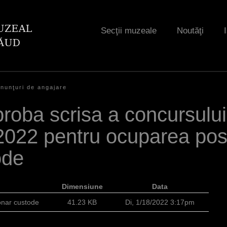
Jump to navigation
Secţii muzeale
Noutăţi
nunţuri de angajare
proba scrisa a concursului
2022 pentru ocuparea pos
ode
Dimensiune
Data
onar custode
41.23 KB
Di, 1/18/2022 3:17pm