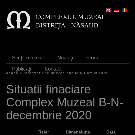
Jump to navigation
Secţii muzeale
Noutăţi
Istoric
Publicaţii
Kontakt
Acasă
»
Informaţii de interes public
»
Comunicate
S
Situatii finaciare
i
Complex Muzeal B-N-
e
s
decembrie 2020
i
n
Fisier
Dimensiune
Data