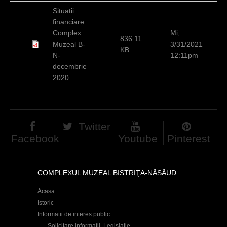
d
Situatii
financiare
h
Complex
Mi,
836.11
i
Muzeal B-
3/31/2021
KB
N-
12:11pm
e
decembrie
r
2020
Twitter
Facebook
Youtube
Pinterest
COMPLEXUL MUZEAL BISTRIŢA-NĂSĂUD
Acasa
Istoric
Informatii de interes public
Solicitare informații. Legislație