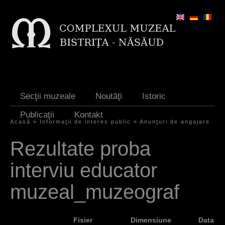
Jump to navigation
Secţii muzeale
Noutăţi
Istoric
Publicaţii
Kontakt
Acasă
»
Informaţii de interes public
»
Anunţuri de angajare
S
Rezultate proba
i
interviu educator
e
s
muzeal_muzeograf
i
n
Fisier
Dimensiune
Data