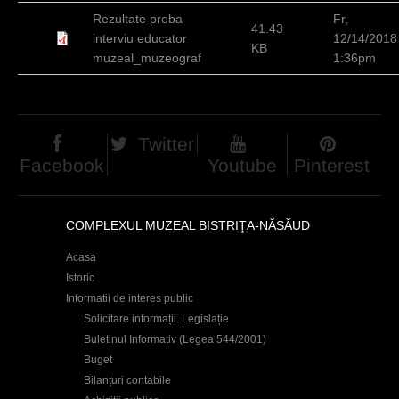
d
Rezultate proba
Fr,
41.43
interviu educator
12/14/2018
h
KB
muzeal_muzeograf
1:36pm
i
e
r
Twitter
Facebook
Youtube
Pinterest
COMPLEXUL MUZEAL BISTRIŢA-NĂSĂUD
Acasa
Istoric
Informatii de interes public
Solicitare informații. Legislație
Buletinul Informativ (Legea 544/2001)
Buget
Bilanțuri contabile