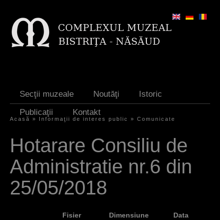
Jump to navigation
Secţii muzeale
Noutăţi
Istoric
Publicaţii
Kontakt
Acasă
»
Informaţii de interes public
»
Comunicate
S
Hotarare Consiliu de
i
Administratie nr.6 din
e
s
25/05/2018
i
n
Fisier
Dimensiune
Data