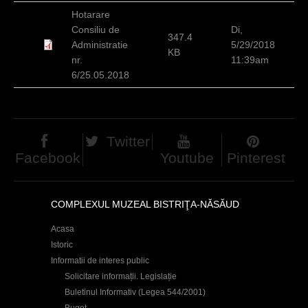
d
Hotarare
Consiliu de
Di,
h
347.4
Administratie
5/29/2018
KB
i
nr.
11:39am
6/25.05.2018
e
r
Twitter
Facebook
Youtube
Pinterest
COMPLEXUL MUZEAL BISTRIŢA-NĂSĂUD
Acasa
Istoric
Informatii de interes public
Solicitare informații. Legislație
Buletinul Informativ (Legea 544/2001)
Buget