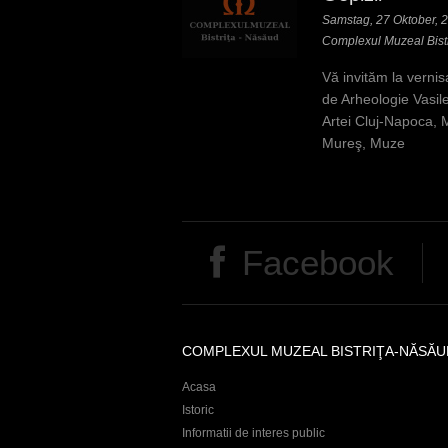
h
Samstag, 27 Oktober, 2
i
Complexul Muzeal Bist
e
Vă invităm la vernis
de Arheologie Vasile
r
Artei Cluj-Napoca, M
Mureş, Muze
Facebook
COMPLEXUL MUZEAL BISTRIŢA-NĂSĂU
Acasa
Istoric
Informatii de interes public