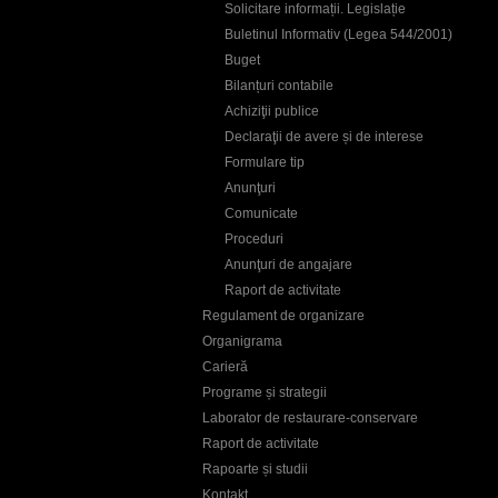
Solicitare informații. Legislație
Buletinul Informativ (Legea 544/2001)
Buget
Bilanțuri contabile
Achiziţii publice
Declaraţii de avere și de interese
Formulare tip
Anunţuri
Comunicate
Proceduri
Anunţuri de angajare
Raport de activitate
Regulament de organizare
Organigrama
Carieră
Programe și strategii
Laborator de restaurare-conservare
Raport de activitate
Rapoarte și studii
Kontakt