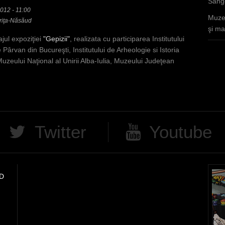
Sânge
012 - 11:00
Muzee
riţa-Năsăud
şi mar
ajul expoziţiei
"Gepizii"
, realizata cu participarea Institutului
 Pârvan din Bucureşti, Institutului de Arheologie si Istoria
uzeului Naţional al Unirii Alba-Iulia, Muzeului Judeţean
Twitter
Youtube
D