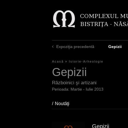
Expoziţia precedentă
Gepizii
Acasă
»
Istorie-Arheologie
S
Gepizii
i
e
Războinici şi artizani
Martie - Iulie 2013
s
i
Noutăţi
(aktiver Reiter)
n
d
Gepizii