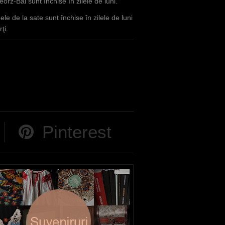
orz-Băi sunt închise în zilele de luni.
le de la sate sunt închise în zilele de luni
ţi.
Pinterest