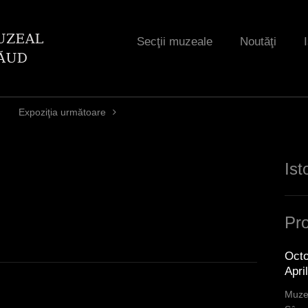
Jump to navigation
Secţii muzeale
Noutăţi
Expoziţia următoare
Ist
Pro
Octo
Apri
Muzee