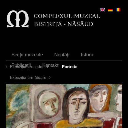
Jump to navigation
Secţii muzeale
Noutăţi
Istoric
Publicaţii
Kontakt
Expoziţia precedentă
Portrete
Expoziţia următoare