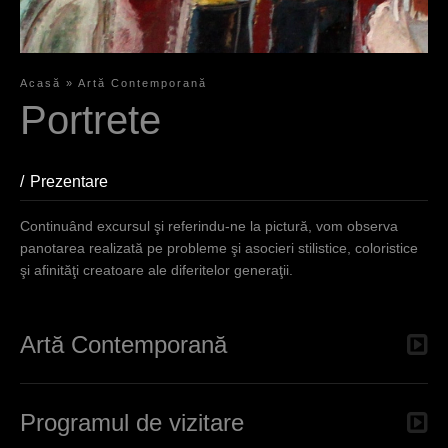
Acasă
»
Artă Contemporană
S
Portrete
i
e
Prezentare
(aktiver Reiter)
s
Continuând excursul şi referindu-ne la pictură, vom observa
i
panotarea realizată pe probleme şi asocieri stilistice, coloristice
şi afinităţi creatoare ale diferitelor generaţii.
n
d
h
Artă Contemporană
i
e
Programul de vizitare
r