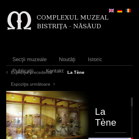
Jump to navigation
Secţii muzeale
Noutăţi
Istoric
Publicaţii
Kontakt
Expoziţia precedentă
La Tène
Expoziţia următoare
La
Tène