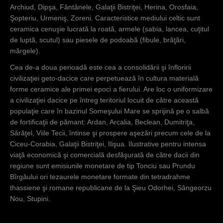
Archiud, Dipşa, Fântânele, Galaţii Bistriţei, Herina, Orosfaia,
statului dac.
Şopteriu, Urmeniş, Zoreni. Caracteristice mediului celtic sunt
ceramica cenuşie lucrată la roată, armele (sabia, lancea, cuţitul
de luptă, scutul) sau piesele de podoabă (fibule, brăţări,
mărgele).
Cea de-a doua perioadă este cea a consolidării şi înfloririi
civilizaţiei geto-dacice care perpetuează în cultura materială
forme ceramice ale primei epoci a fierului. Are loc o uniformizare
a civilizaţiei dacice pe întreg teritoriul locuit de către această
populaţie care în bazinul Someşului Mare se sprijină pe o salbă
de fortificaţii de pămant: Ardan, Arcalia, Beclean, Dumitriţa,
Sărăţel, Viile Tecii, întinse şi prospere aşezări precum cele de la
Ciceu-Corabia, Galaţii Bistriţei, Ilişua. Ilustrative pentru intensa
viaţă economică şi comercială desfăşurată de către dacii din
regiune sunt emisiunile monetare de tip Tonciu sau Prundu
Bîrgăului ori tezaurele monetare formate din tetradrahme
thassiene şi romane republicane de la Şieu Odorhei, Sângeorzu
Nou, Stupini.