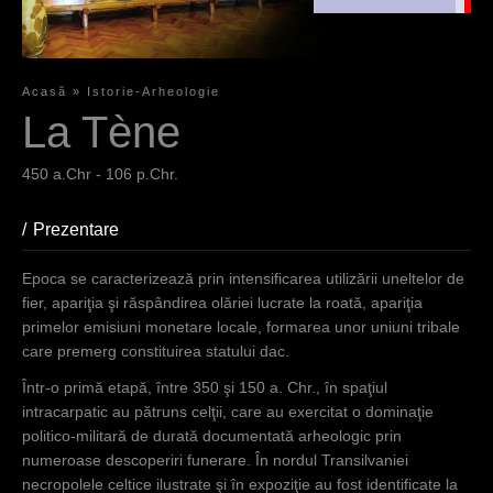
Epoca se
caracterizea
ză prin
intensificarea
Acasă
»
Istorie-Arheologie
utilizării
S
La Tène
uneltelor de
fier, apariţia
i
şi
450 a.Chr - 106 p.Chr.
e
răspândirea
olăriei lucrate
s
Prezentare
(aktiver Reiter)
la roată,
i
apariţia
Epoca se caracterizează prin intensificarea utilizării uneltelor de
primelor
n
fier, apariţia şi răspândirea olăriei lucrate la roată, apariţia
emisiuni
primelor emisiuni monetare locale, formarea unor uniuni tribale
d
monetare
care premerg constituirea statului dac.
locale,
h
Într-o primă etapă, între 350 şi 150 a. Chr., în spaţiul
formarea
i
intracarpatic au pătruns celţii, care au exercitat o dominaţie
unor uniuni
politico-militară de durată documentată arheologic prin
tribale care
e
numeroase descoperiri funerare. În nordul Transilvaniei
premerg
r
necropolele celtice ilustrate şi în expoziţie au fost identificate la
constituirea