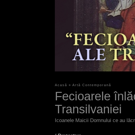
Acasă
»
Artă Contemporană
S
Fecioarele înlă
i
Transilvaniei
e
s
Icoanele Maicii Domnului ce au lăcr
i