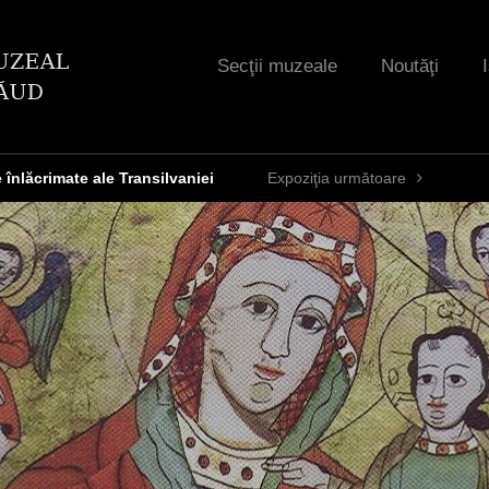
Jump to navigation
Secţii muzeale
Noutăţi
 înlăcrimate ale Transilvaniei
Expoziţia următoare