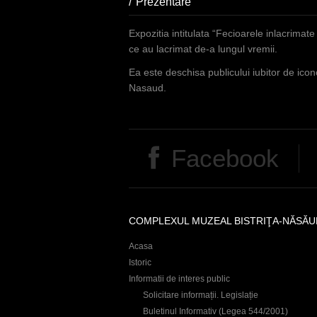
n
Prezentare
(aktiver Reiter)
d
Expozitia intitulata “Fecioarele inlacrimat
h
ce au lacrimat de-a lungul vremii.
i
Ea este deschisa publicului iubitor de icon
Nasaud.
e
r
Facebook
COMPLEXUL MUZEAL BISTRIŢA-NĂSĂU
Acasa
Istoric
Informatii de interes public
Solicitare informații. Legislație
Buletinul Informativ (Legea 544/2001)