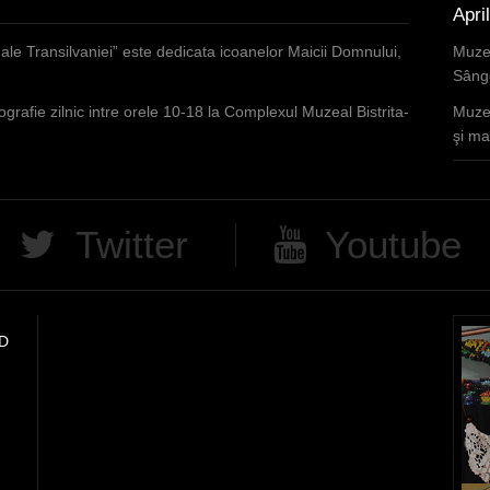
Apri
Muzee
e ale Transilvaniei” este dedicata icoanelor Maicii Domnului,
Sânge
Muzee
ografie zilnic intre orele 10-18 la Complexul Muzeal Bistrita-
şi mar
Twitter
Youtube
D