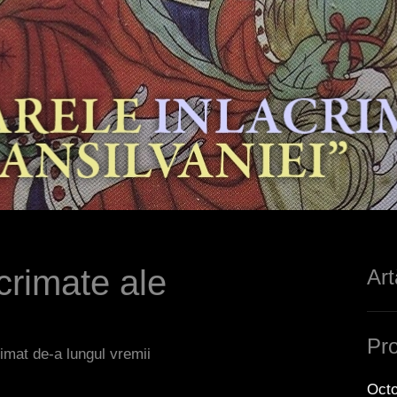
crimate ale
Ar
Pro
imat de-a lungul vremii
Octo