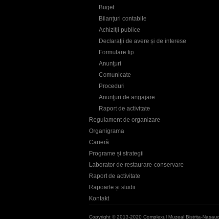
Buget
Bilanțuri contabile
Achiziţii publice
Declaraţii de avere și de interese
Formulare tip
Anunţuri
Comunicate
Proceduri
Anunţuri de angajare
Raport de activitate
Regulament de organizare
Organigrama
Carieră
Programe și strategii
Laborator de restaurare-conservare
Raport de activitate
Rapoarte și studii
Kontakt
Copyright © 2013-2020 Complexul Muzeal Bistrita-Nasau