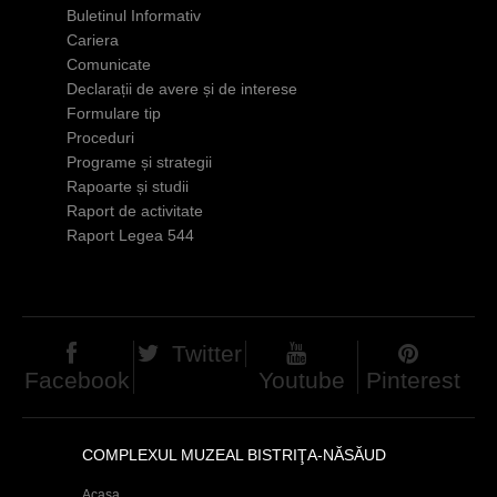
Buletinul Informativ
d
Cariera
h
Comunicate
Declarații de avere și de interese
i
Formulare tip
e
Proceduri
Programe și strategii
r
Rapoarte și studii
Raport de activitate
Raport Legea 544
Twitter
Facebook
Youtube
Pinterest
COMPLEXUL MUZEAL BISTRIŢA-NĂSĂUD
Acasa