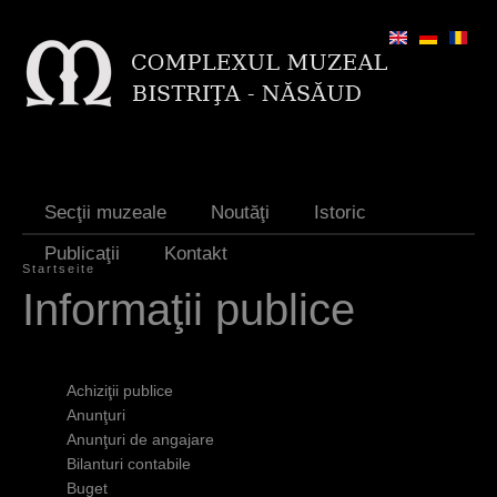
Jump to navigation
Secţii muzeale
Noutăţi
Istoric
Publicaţii
Kontakt
Startseite
S
Informaţii publice
i
e
Achiziţii publice
s
Anunţuri
Anunţuri de angajare
i
Bilanturi contabile
n
Buget