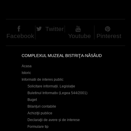
d
h
i
Twitter
e
Facebook
Youtube
Pinterest
r
COMPLEXUL MUZEAL BISTRIŢA-NĂSĂUD
Acasa
Istoric
Informatii de interes public
Solicitare informații. Legislație
Buletinul Informativ (Legea 544/2001)
Buget
Bilanțuri contabile
Achiziţii publice
Declaraţii de avere și de interese
Formulare tip