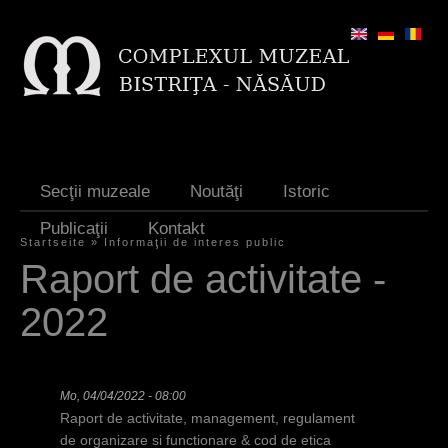
Jump to navigation
Secţii muzeale
Noutăţi
Istoric
Publicaţii
Kontakt
Startseite
»
Informaţii de interes public
S
Raport de activitate -
i
2022
e
s
i
Mo, 04/04/2022 - 08:00
Raport de activitate, management, regulament
n
de organizare si functionare & cod de etica