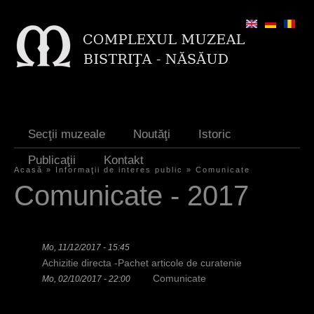
Jump to navigation
Secţii muzeale
Noutăţi
Istoric
Publicaţii
Kontakt
Acasă
»
Informaţii de interes public
»
Comunicate
S
Comunicate - 2017
i
e
Mo, 11/12/2017 - 15:45
s
Achizitie directa -Pachet articole de curatenie
i
Comunicate
Mo, 02/10/2017 - 22:00
n