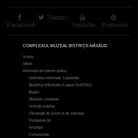
d
h
Twitter
Facebook
Youtube
Pinterest
i
e
r
COMPLEXUL MUZEAL BISTRIŢA-NĂSĂUD
Acasa
Istoric
Informatii de interes public
Solicitare informații. Legislație
Buletinul Informativ (Legea 544/2001)
Buget
Bilanțuri contabile
Achiziţii publice
Declaraţii de avere și de interese
Formulare tip
Anunţuri
Comunicate