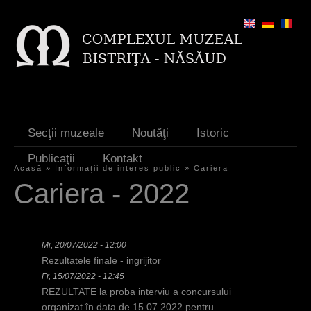
Jump to navigation
Secţii muzeale
Noutăţi
Istoric
Publicaţii
Kontakt
Acasă
»
Informaţii de interes public
»
Cariera
S
Cariera - 2022
i
e
Mi, 20/07/2022 - 12:00
s
Rezultatele finale - ingrijitor
i
Fr, 15/07/2022 - 12:45
REZULTATE la proba interviu a concursului
n
organizat în data de 15.07.2022 pentru