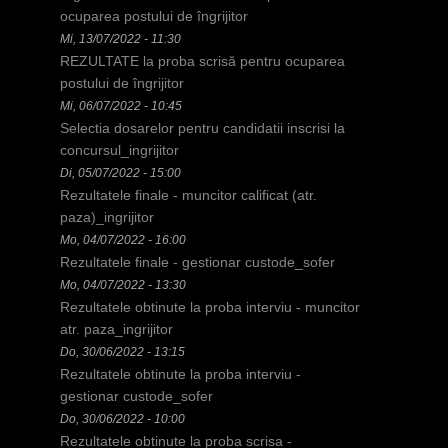
d
ocuparea postului de îngrijitor
Mi, 13/07/2022 - 11:30
h
REZULTATE la proba scrisă pentru ocuparea
i
postului de îngrijitor
Mi, 06/07/2022 - 10:45
e
Selectia dosarelor pentru candidatii inscrisi la
r
concursul_ingrijitor
Di, 05/07/2022 - 15:00
Rezultatele finale - muncitor calificat (atr.
paza)_ingrijitor
Mo, 04/07/2022 - 16:00
Rezultatele finale - gestionar custode_sofer
Mo, 04/07/2022 - 13:30
Rezultatele obtinute la proba interviu - muncitor
atr. paza_ingrijitor
Do, 30/06/2022 - 13:15
Rezultatele obtinute la proba interviu -
gestionar custode_sofer
Do, 30/06/2022 - 10:00
Rezultatele obtinute la proba scrisa -