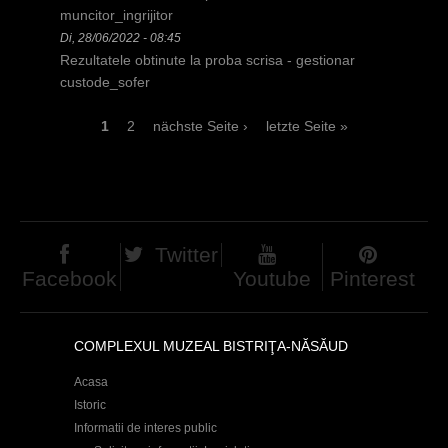
muncitor_ingrijitor
Di, 28/06/2022 - 08:45
Rezultatele obtinute la proba scrisa - gestionar
custode_sofer
S
1
2
nächste Seite ›
letzte Seite »
e
i
t
Twitter
e
Facebook
Youtube
Pinterest
n
COMPLEXUL MUZEAL BISTRIŢA-NĂSĂUD
Acasa
Istoric
Informatii de interes public