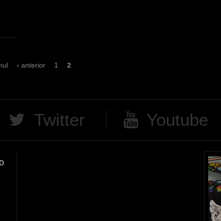
i
i
mul
‹ anterior
1
2
Twitter
Youtube
D