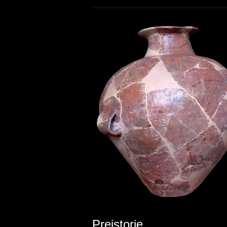
reorganizării din vremea împăratului
Hadrian, în cea a Daciei
Porolissensis.
Preistorie
Paleoliticul se suprapune cronologic