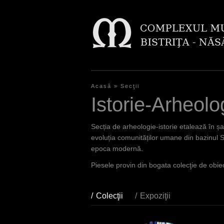
Acasă
»
Secţii
S
Istorie-Arheolo
i
e
Secția de arheologie-istorie etalează în șa
s
evoluția comunităților umane din bazinul S
epoca modernă.
i
Piesele provin din bogata colecţie de obiecte
n
d
Colecţii
(aktiver Reiter)
Expoziţii
h
i