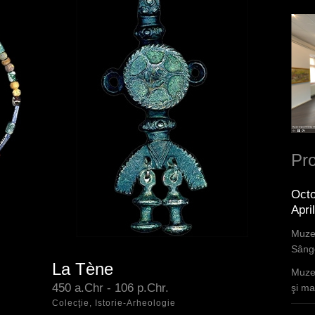
Pro
Octo
Apri
Muzee
Sânge
La Tène
Epoca se caracterizează prin
Muzee
a
intensificarea utilizării uneltelor de fier,
450 a.Chr - 106 p.Chr.
şi mar
apariţia şi răspândirea olăriei lucrate
Colecţie, Istorie-Arheologie
la roată, apariţia primelor emisiuni