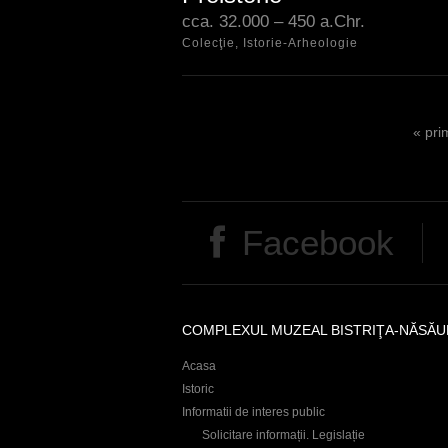
cu pleistocenul. În bazinul Someşulu
cca. 32.000 – 450 a.Chr.
Mare cele mai vechi urme ale
Colecţie, Istorie-Arheologie
activităţii umane aparţin paleoliticulu
superior (cca. 32.000 – 10.000 a.
S
« pri
e
i
t
Facebook
e
n
COMPLEXUL MUZEAL BISTRIŢA-NĂSĂU
Acasa
Istoric
Informatii de interes public
Solicitare informații. Legislație