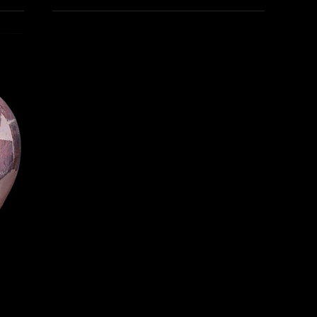
monetare locale, formarea unor uniuni
tribale