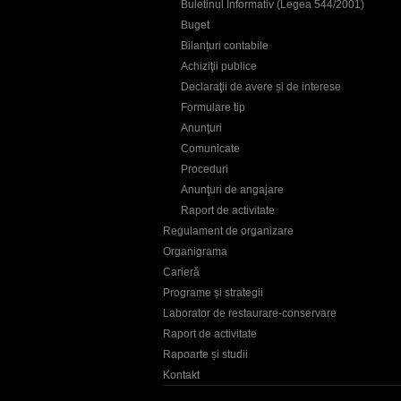
Buletinul Informativ (Legea 544/2001)
Buget
Bilanțuri contabile
Achiziţii publice
Declaraţii de avere și de interese
Formulare tip
Anunţuri
Comunicate
Proceduri
Anunţuri de angajare
Raport de activitate
Regulament de organizare
Organigrama
Carieră
Programe și strategii
Laborator de restaurare-conservare
Raport de activitate
Rapoarte și studii
Kontakt