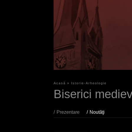
Acasă
»
Istorie-Arheologie
S
Biserici mediev
i
e
Prezentare
Noutăţi
(aktiver Reite
s
i