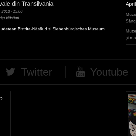
vale din Transilvania
Apri
 2013 - 15:00
Muzee
rița-Năsăud
Sânge
udețean Bistrița-Năsăud și Siebenbürgisches Museum
Muzee
şi mar
Twitter
Youtube
D