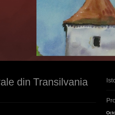
ale din Transilvania
Ist
r)
Pro
Octo