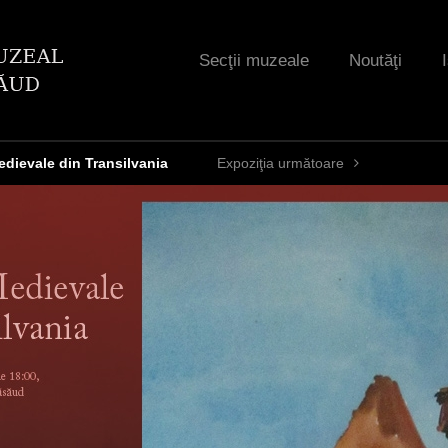
Jump to navigation
Secţii muzeale
Noutăţi
edievale din Transilvania
Expoziţia următoare