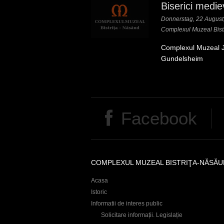
n
Biserici medie
d
Donnerstag, 22 August,
Complexul Muzeal Bist
h
Complexul Muzeal J
i
Gundelsheim
e
r
Facebook
COMPLEXUL MUZEAL BISTRIŢA-NĂSĂU
Acasa
Istoric
Informatii de interes public
Solicitare informații. Legislație