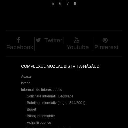
5
6
7
8
d
e
h
i
i
t
e
e
Twitter
r
n
Facebook
Youtube
Pinterest
COMPLEXUL MUZEAL BISTRIŢA-NĂSĂUD
Acasa
Istoric
Informatii de interes public
Solicitare informații. Legislație
Buletinul Informativ (Legea 544/2001)
Buget
Bilanțuri contabile
Achiziţii publice