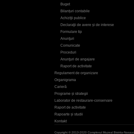
Buget
Bilanțuri contabile
Achiziţii publice
Declaraţii de avere și de interese
Formulare tip
Anunţuri
Comunicate
Proceduri
Anunţuri de angajare
Raport de activitate
Regulament de organizare
Organigrama
Carieră
Programe și strategii
Laborator de restaurare-conservare
Raport de activitate
Rapoarte și studii
Kontakt
Copyright © 2013-2020 Complexul Muzeal Bistrita-Nasau