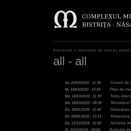
Startseite
»
Informaţii de interes public
S
all - all
i
e
Cerere de 
So, 22/03/2020 - 11:30
s
Plan de mas
Mi, 18/03/2020 - 10:45
i
Nota intern
Mo, 16/03/2020 - 11:30
Ministerul
Mo, 16/03/2020 - 09:30
n
Hotararea 
Do, 30/01/2020 - 11:45
d
Hotararea 
Do, 09/01/2020 - 13:15
Achizitie d
Do, 12/12/2019 - 11:00
h
Achizitie d
Di, 10/12/2019 - 08:00