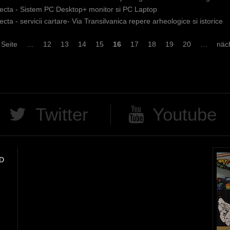
irecta - Sistem PC Desktop+ monitor si PC Laptop
recta - servicii cartare- Via Transilvanica repere arheologice si istorice
 Seite
…
12
13
14
15
16
17
18
19
20
…
näch
Twitter
Youtube
D