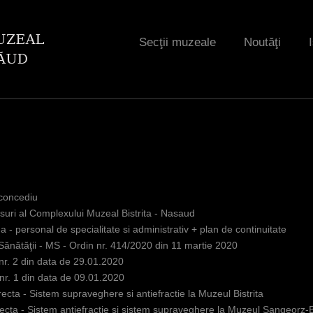
Jump to navigation
Secţii muzeale
Noutăţi
concediu
uri al Complexului Muzeal Bistrita - Nasaud
a - personal de specialitate si administrativ + plan de continuitate
 Sănătăţii - MS - Ordin nr. 414/2020 din 11 martie 2020
nr. 2 din data de 29.01.2020
nr. 1 din data de 09.01.2020
irecta - Sistem supraveghere si antiefractie la Muzeul Bistrita
irecta - Sistem antiefractie si sistem supraveghere la Muzeul Sangeorz-