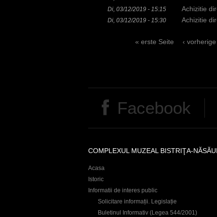
i
Achizitie d
Di, 03/12/2019 - 15:15
Achizitie di
Di, 03/12/2019 - 15:30
e
r
S
« erste Seite
‹ vorherige
e
i
t
Facebook
e
n
COMPLEXUL MUZEAL BISTRIŢA-NĂSĂU
Acasa
Istoric
Informatii de interes public
Solicitare informații. Legislație
Buletinul Informativ (Legea 544/2001)